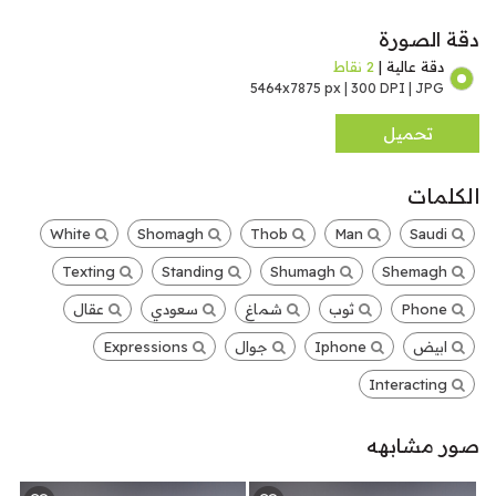
دقة الصورة
دقة عالية |
2 نقاط
5464x7875 px | 300 DPI | JPG
تحميل
الكلمات
White
Shomagh
Thob
Man
Saudi
Texting
Standing
Shumagh
Shemagh
Phone
ثوب
شماغ
سعودي
عقال
ابيض
Iphone
جوال
Expressions
Interacting
صور مشابهه