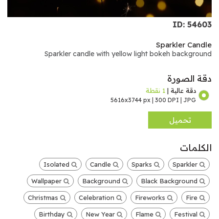
ID: 54603
Sparkler Candle
Sparkler candle with yellow light bokeh background
دقة الصورة
دقة عالية |
1 نقطة
5616x3744 px | 300 DPI | JPG
تحميل
الكلمات
Isolated
Candle
Sparks
Sparkler
Wallpaper
Background
Black Background
Christmas
Celebration
Fireworks
Fire
Birthday
New Year
Flame
Festival